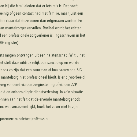
n bij die familieleden dat er iets mis is. Dat hoeft
 weinig of geen contact had met familie, maar juist een
l denkbaar dat deze buren dan erfgenaam worden. En
l van mantelzorger vervullen. Penibel wordt het echter
 een professionele zorgverlener is, ingeschreven in het
IG-register).
 niets mogen ontvangen uit een nalatenschap. Wilt u het
t stelt daar uitdrukkelijk een sanctie op en wel de
er ook zo zijn dat een buurman of buurvrouw een BIG-
mantelzorg niet professioneel biedt. Is er bijvoorbeeld
org verleend via een zorginstelling of via een ZZP-
gheid en onbezoldigde dienstverlening. In zo’n situatie
ennen aan het feit dat de ervende mantelzorger ook
 wat verrassend lijkt, hoeft het zeker niet te zijn.
j opnemen: vandebeeten@ross.nl