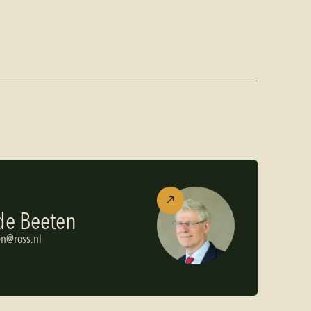
de Beeten
e
n
@
r
o
s
s
.
n
l