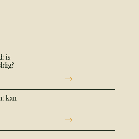
: is
ldig?
n: kan