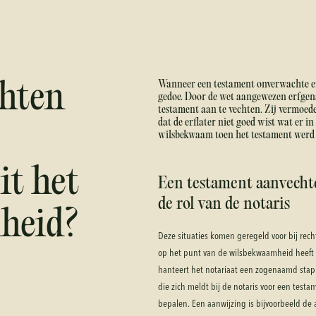
Wanneer een testament onverwachte erf
hten
gedoe. Door de wet aangewezen erfgena
testament aan te vechten. Zij vermoed
dat de erflater niet goed wist wat er 
wilsbekwaam toen het testament wer
it het
Een testament aanvech
de rol van de notaris
heid?
Deze situaties komen geregeld voor bij rec
op het punt van de wilsbekwaamheid heeft de
hanteert het notariaat een zogenaamd stapp
die zich meldt bij de notaris voor een testa
bepalen. Een aanwijzing is bijvoorbeeld de