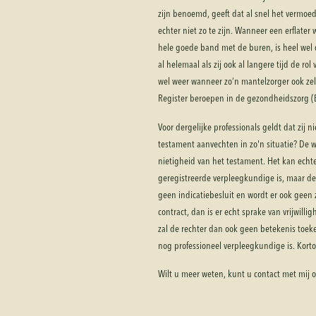
zijn benoemd, geeft dat al snel het vermoede
echter niet zo te zijn. Wanneer een erflater
hele goede band met de buren, is heel we
al helemaal als zij ook al langere tijd de ro
wel weer wanneer zo’n mantelzorger ook zelf
Register beroepen in de gezondheidszorg (B
Voor dergelijke professionals geldt dat zij
testament aanvechten in zo'n situatie? De we
nietigheid van het testament. Het kan echt
geregistreerde verpleegkundige is, maar de 
geen indicatiebesluit en wordt er ook geen z
contract, dan is er echt sprake van vrijwilli
zal de rechter dan ook geen betekenis toek
nog professioneel verpleegkundige is. Kortom:
Wilt u meer weten, kunt u contact met mi