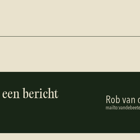
 een bericht
Rob van 
m
a
i
l
t
o
:
v
a
n
d
e
b
e
e
t