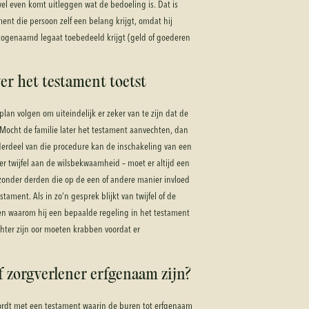
 wel even komt uitleggen wat de bedoeling is. Dat is
nt die persoon zelf een belang krijgt, omdat hij
zogenaamd legaat toebedeeld krijgt (geld of goederen
ver het testament toetst
plan volgen om uiteindelijk er zeker van te zijn dat de
 Mocht de familie later het testament aanvechten, dan
derdeel van die procedure kan de inschakeling van een
der twijfel aan de wilsbekwaamheid – moet er altijd een
zonder derden die op de een of andere manier invloed
ament. Als in zo’n gesprek blijkt van twijfel of de
en waarom hij een bepaalde regeling in het testament
hter zijn oor moeten krabben voordat er
 zorgverlener erfgenaam zijn?
wordt met een testament waarin de buren tot erfgenaam