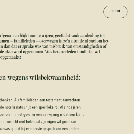
menu
genamen blijkt aan te wijzen, geeft dat vaak aanleiding tot
men – familieleden – overwegen in zo'n situatie al snel om het
en dan dat er sprake was van misbruik van omstandigheden of
in de akte werd opgenomen. Was het overleden familielid wel
d opgemaakt?
ten wegens wilsbekwaamheid:
htbanken. Als familieleden een testament aanvechten
 notaris natuurlijk een specifieke rol. Al sinds jaren
enplan in het geval er een aanwijzing is dat een klant
ment wellicht niet helemaal zijn eigen wil goed kan
 aanwezigheid bij een eerste gesprek van een andere