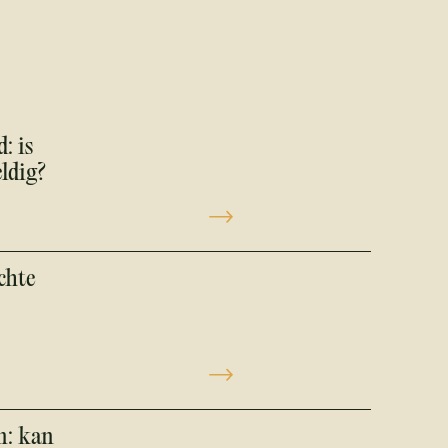
: is
ldig?
chte
n: kan