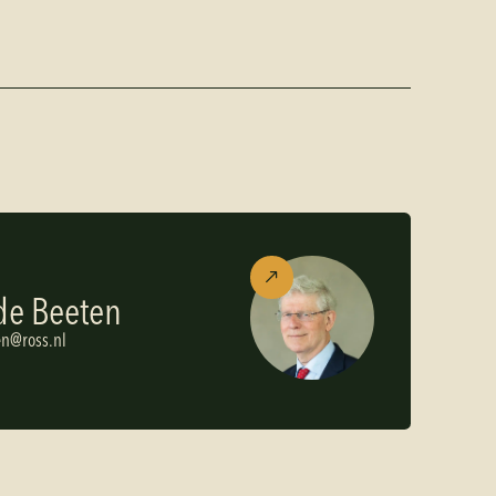
de Beeten
e
n
@
r
o
s
s
.
n
l