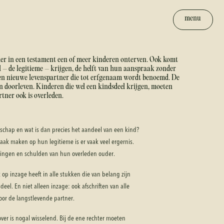
menu
der in een testament een of meer kinderen onterven. Ook komt
 – de legitieme – krijgen, de helft van hun aanspraak zonder
een nieuwe levenspartner die tot erfgenaam wordt benoemd. De
en doorleven. Kinderen die wel een kindsdeel krijgen, moeten
tner ook is overleden.
nschap en wat is dan precies het aandeel van een kind?
raak maken op hun legitieme is er vaak veel ergernis.
ittingen en schulden van hun overleden ouder.
 op inzage heeft in alle stukken die van belang zijn
eel. En niet alleen inzage: ook afschriften van alle
or de langstlevende partner.
ver is nogal wisselend. Bij de ene rechter moeten