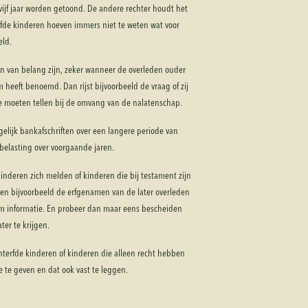
 vijf jaar worden getoond. De andere rechter houdt het
terfde kinderen hoeven immers niet te weten wat voor
eld.
en van belang zijn, zeker wanneer de overleden ouder
 heeft benoemd. Dan rijst bijvoorbeeld de vraag of zij
moeten tellen bij de omvang van de nalatenschap.
gelijk bankafschriften over een langere periode van
belasting over voorgaande jaren.
kinderen zich melden of kinderen die bij testament zijn
nen bijvoorbeeld de erfgenamen van de later overleden
m informatie. En probeer dan maar eens bescheiden
ter te krijgen.
 onterfde kinderen of kinderen die alleen recht hebben
e te geven en dat ook vast te leggen.