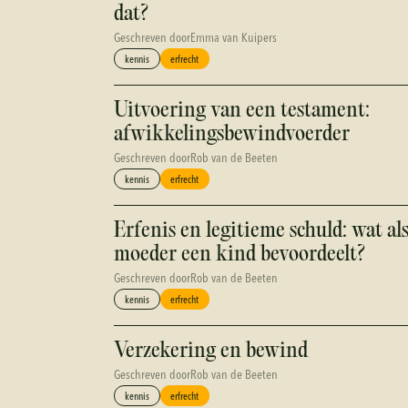
dat?
Geschreven door
Emma van Kuipers
kennis
erfrecht
Uitvoering van een testament:
afwikkelingsbewindvoerder
Geschreven door
Rob van de Beeten
kennis
erfrecht
Erfenis en legitieme schuld: wat al
moeder een kind bevoordeelt?
Geschreven door
Rob van de Beeten
kennis
erfrecht
Verzekering en bewind
Geschreven door
Rob van de Beeten
kennis
erfrecht