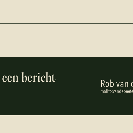
 een bericht
Rob van 
m
a
i
l
t
o
:
v
a
n
d
e
b
e
e
t