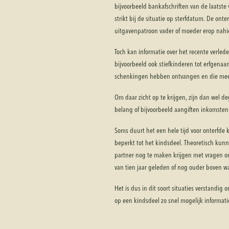
bijvoorbeeld bankafschriften van de laatste
strikt bij de situatie op sterfdatum. De on
uitgavenpatroon vader of moeder erop nahi
Toch kan informatie over het recente verled
bijvoorbeeld ook stiefkinderen tot erfgenaam
schenkingen hebben ontvangen en die mee 
Om daar zicht op te krijgen, zijn dan wel de
belang of bijvoorbeeld aangiften inkomsten
Soms duurt het een hele tijd voor onterfde 
beperkt tot het kindsdeel. Theoretisch kun
partner nog te maken krijgen met vragen o
van tien jaar geleden of nog ouder boven wa
Het is dus in dit soort situaties verstandig
op een kindsdeel zo snel mogelijk informati