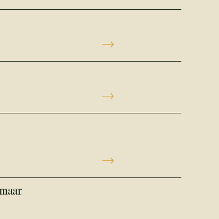
e
 maar