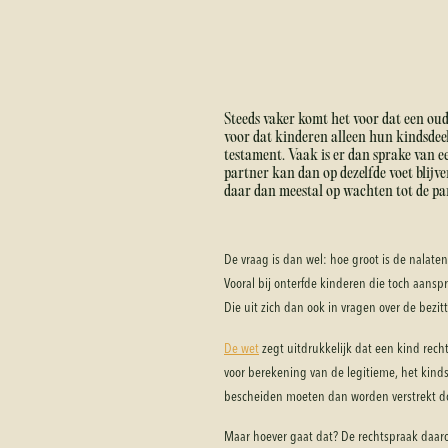
Steeds vaker komt het voor dat een ou
voor dat kinderen alleen hun kindsdeel
testament. Vaak is er dan sprake van 
partner kan dan op dezelfde voet blijv
daar dan meestal op wachten tot de par
De vraag is dan wel: hoe groot is de nalate
Vooral bij onterfde kinderen die toch aansp
Die uit zich dan ook in vragen over de bez
De wet
zegt uitdrukkelijk dat een kind recht
voor berekening van de legitieme, het kindsd
bescheiden moeten dan worden verstrekt do
Maar hoever gaat dat? De rechtspraak daaro