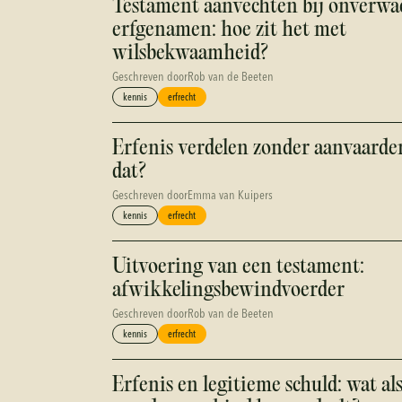
Testament aanvechten bij onverwa
erfgenamen: hoe zit het met
wilsbekwaamheid?
Geschreven door
Rob van de Beeten
kennis
erfrecht
Erfenis verdelen zonder aanvaarde
dat?
Geschreven door
Emma van Kuipers
kennis
erfrecht
Uitvoering van een testament:
afwikkelingsbewindvoerder
Geschreven door
Rob van de Beeten
kennis
erfrecht
Erfenis en legitieme schuld: wat al