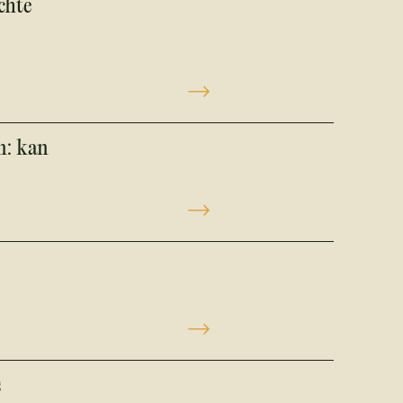
chte
n: kan
s