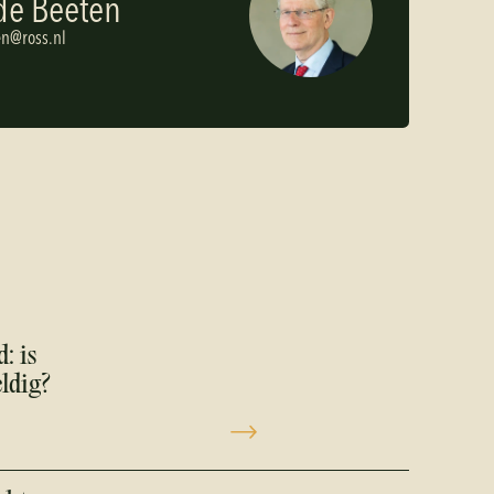
de Beeten
e
n
@
r
o
s
s
.
n
l
: is
ldig?