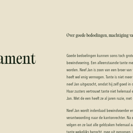
Over goede bedoelingen, machtiging 
tament
Goede bedoelingen kunnen soms toch grote
bewindvoering. Een alleenstaande tante me
worden. Neef Jan is zoon van een broer van w
heeft wel enig vermogen. Tante is niet meer
neef Jan uitgezocht, omdat hij zelf goed in d
Haar zusters vertrouwt tante niet helemaal
Jan. Met de een heeft ze al jaren ruzie, met
Neef Jan wordt inderdaad bewindvoerder en 
verantwoording naar de kantonrechter. Na ee
volgen en ze laat alle geldzaken helemaal aa
tante wekelijks bezocht, mee uit genomen, i