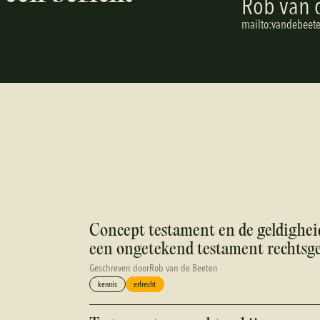
Rob van 
m
a
i
l
t
o
:
v
a
n
d
e
b
e
e
t
Concept testament en de geldigheid
een ongetekend testament rechtsge
Geschreven door
Rob van de Beeten
kennis
erfrecht