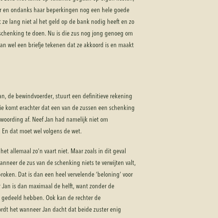
ter en ondanks haar beperkingen nog een hele goede
at ze lang niet al het geld op de bank nodig heeft en zo
chenking te doen. Nu is die zus nog jong genoeg om
jaan wel een briefje tekenen dat ze akkoord is en maakt
 Jan, de bewindvoerder, stuurt een definitieve rekening
ie komt erachter dat een van de zussen een schenking
woording af. Neef Jan had namelijk niet om
 En dat moet wel volgens de wet.
het allemaal zo’n vaart niet. Maar zoals in dit geval
anneer de zus van de schenking niets te verwijten valt,
roken. Dat is dan een heel vervelende ‘beloning’ voor
r Jan is dan maximaal de helft, want zonder de
gedeeld hebben. Ook kan de rechter de
rdt het wanneer Jan dacht dat beide zuster enig