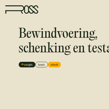
Bewindvoering,
schenking en tes
insights
kennis
erfrecht