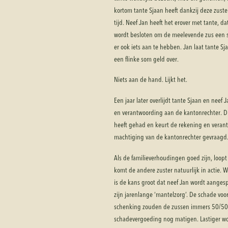
kortom tante Sjaan heeft dankzij deze zus
tijd. Neef Jan heeft het erover met tante, d
wordt besloten om de meelevende zus een s
er ook iets aan te hebben. Jan laat tante S
een flinke som geld over.
Niets aan de hand. Lijkt het.
Een jaar later overlijdt tante Sjaan en neef
en verantwoording aan de kantonrechter. D
heeft gehad en keurt de rekening en verant
machtiging van de kantonrechter gevraagd.
Als de familieverhoudingen goed zijn, loopt 
komt de andere zuster natuurlijk in actie. W
is de kans groot dat neef Jan wordt aangesp
zijn jarenlange ‘mantelzorg’. De schade voo
schenking zouden de zussen immers 50/50 
schadevergoeding nog matigen. Lastiger wo