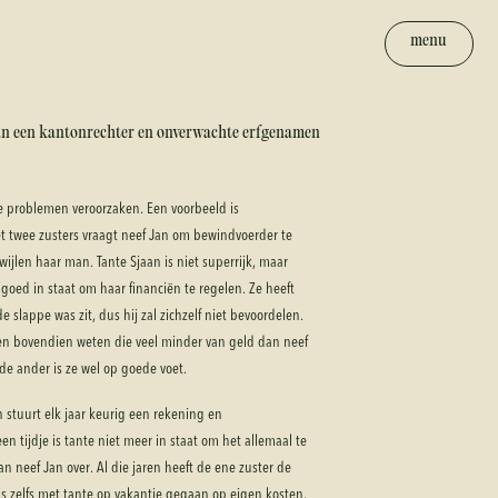
menu
van een kantonrechter en onverwachte erfgenamen
 problemen veroorzaken. Een voorbeeld is
t twee zusters vraagt neef Jan om bewindvoerder te
ijlen haar man. Tante Sjaan is niet superrijk, maar
 goed in staat om haar financiën te regelen. Ze heeft
e slappe was zit, dus hij zal zichzelf niet bevoordelen.
 en bovendien weten die veel minder van geld dan neef
 de ander is ze wel op goede voet.
stuurt elk jaar keurig een rekening en
n tijdje is tante niet meer in staat om het allemaal te
n neef Jan over. Al die jaren heeft de ene zuster de
s zelfs met tante op vakantie gegaan op eigen kosten,