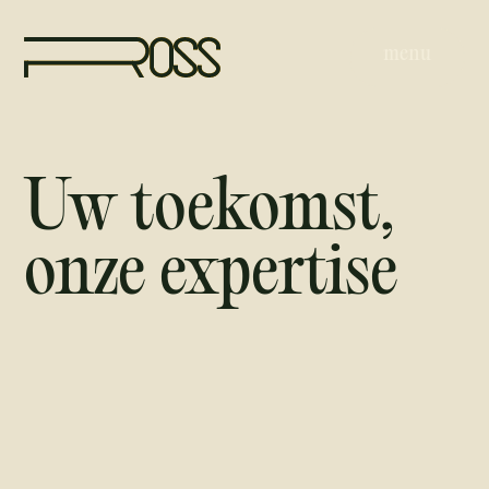
menu
Ondernemingsrecht
Arbeidsrecht
Uw toekomst,
Personen- en familierecht
Erfrecht
onze expertise
Vastgoedrecht
Insolventierecht