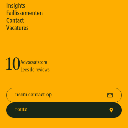
I
n
s
i
g
h
t
s
F
a
i
l
l
i
s
s
e
m
e
n
t
e
n
C
o
n
t
a
c
t
V
a
c
a
t
u
r
e
s
10
Advocaatscore
Lees de reviews
neem contact op
route