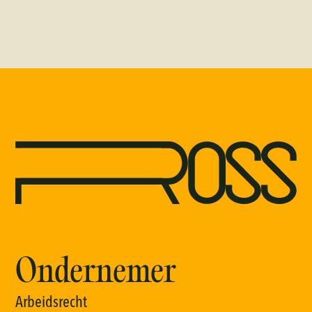
Ondernemer
A
r
b
e
i
d
s
r
e
c
h
t