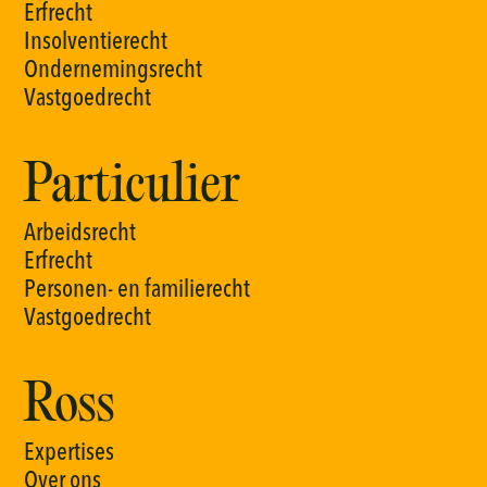
E
r
f
r
e
c
h
t
I
n
s
o
l
v
e
n
t
i
e
r
e
c
h
t
O
n
d
e
r
n
e
m
i
n
g
s
r
e
c
h
t
V
a
s
t
g
o
e
d
r
e
c
h
t
Particulier
A
r
b
e
i
d
s
r
e
c
h
t
E
r
f
r
e
c
h
t
P
e
r
s
o
n
e
n
-
e
n
f
a
m
i
l
i
e
r
e
c
h
t
V
a
s
t
g
o
e
d
r
e
c
h
t
Ross
E
x
p
e
r
t
i
s
e
s
O
v
e
r
o
n
s