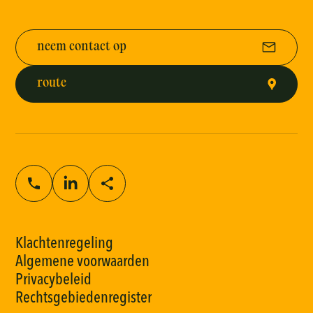
neem contact op
route
K
l
a
c
h
t
e
n
r
e
g
e
l
i
n
g
A
l
g
e
m
e
n
e
v
o
o
r
w
a
a
r
d
e
n
P
r
i
v
a
c
y
b
e
l
e
i
d
R
e
c
h
t
s
g
e
b
i
e
d
e
n
r
e
g
i
s
t
e
r