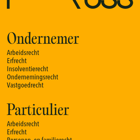
Ondernemer
A
r
b
e
i
d
s
r
e
c
h
t
E
r
f
r
e
c
h
t
I
n
s
o
l
v
e
n
t
i
e
r
e
c
h
t
O
n
d
e
r
n
e
m
i
n
g
s
r
e
c
h
t
V
a
s
t
g
o
e
d
r
e
c
h
t
Particulier
A
r
b
e
i
d
s
r
e
c
h
t
E
r
f
r
e
c
h
t