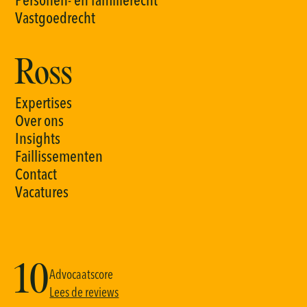
P
e
r
s
o
n
e
n
-
e
n
f
a
m
i
l
i
e
r
e
c
h
t
V
a
s
t
g
o
e
d
r
e
c
h
t
Ross
E
x
p
e
r
t
i
s
e
s
O
v
e
r
o
n
s
I
n
s
i
g
h
t
s
F
a
i
l
l
i
s
s
e
m
e
n
t
e
n
C
o
n
t
a
c
t
V
a
c
a
t
u
r
e
s
10
Advocaatscore
Lees de reviews