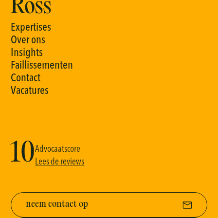
Ross
E
x
p
e
r
t
i
s
e
s
O
v
e
r
o
n
s
I
n
s
i
g
h
t
s
F
a
i
l
l
i
s
s
e
m
e
n
t
e
n
C
o
n
t
a
c
t
V
a
c
a
t
u
r
e
s
10
Advocaatscore
Lees de reviews
neem contact op