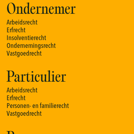
Ondernemer
A
r
b
e
i
d
s
r
e
c
h
t
E
r
f
r
e
c
h
t
I
n
s
o
l
v
e
n
t
i
e
r
e
c
h
t
O
n
d
e
r
n
e
m
i
n
g
s
r
e
c
h
t
V
a
s
t
g
o
e
d
r
e
c
h
t
Particulier
A
r
b
e
i
d
s
r
e
c
h
t
E
r
f
r
e
c
h
t
P
e
r
s
o
n
e
n
-
e
n
f
a
m
i
l
i
e
r
e
c
h
t
V
a
s
t
g
o
e
d
r
e
c
h
t