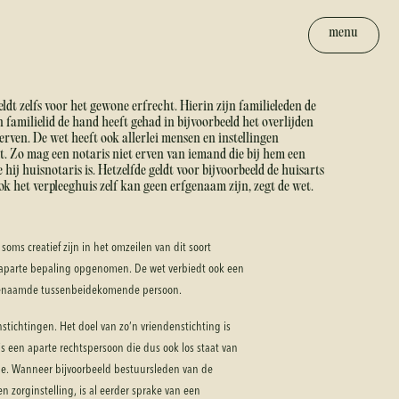
menu
dt zelfs voor het gewone erfrecht. Hierin zijn familieleden de
familielid de hand heeft gehad in bijvoorbeeld het overlijden
 erven. De wet heeft ook allerlei mensen en instellingen
t. Zo mag een notaris niet erven van iemand die bij hem een
ij huisnotaris is. Hetzelfde geldt voor bijvoorbeeld de huisarts
ok het verpleeghuis zelf kan geen erfgenaam zijn, zegt de wet.
oms creatief zijn in het omzeilen van dit soort
 aparte bepaling opgenomen. De wet verbiedt ook een
ogenaamde tussenbeidekomende persoon.
tichtingen. Het doel van zo’n vriendenstichting is
s een aparte rechtspersoon die dus ook los staat van
ende. Wanneer bijvoorbeeld bestuursleden van de
n zorginstelling, is al eerder sprake van een