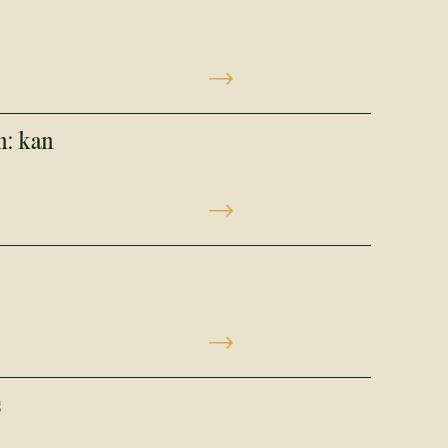
n: kan
s