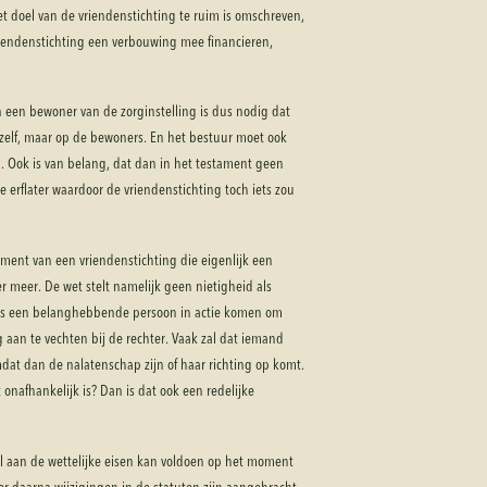
 doel van de vriendenstichting te ruim is omschreven,
riendenstichting een verbouwing mee financieren,
 een bewoner van de zorginstelling is dus nodig dat
g zelf, maar op de bewoners. En het bestuur moet ook
ng. Ook is van belang, dat dan in het testament geen
 erflater waardoor de vriendenstichting toch iets zou
ament van een vriendenstichting die eigenlijk een
 meer. De wet stelt namelijk geen nietigheid als
dus een belanghebbende persoon in actie komen om
 aan te vechten bij de rechter. Vaak zal dat iemand
omdat dan de nalatenschap zijn of haar richting op komt.
onafhankelijk is? Dan is dat ook een redelijke
el aan de wettelijke eisen kan voldoen op het moment