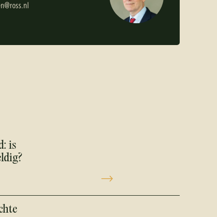
e
n
@
r
o
s
s
.
n
l
: is
ldig?
chte