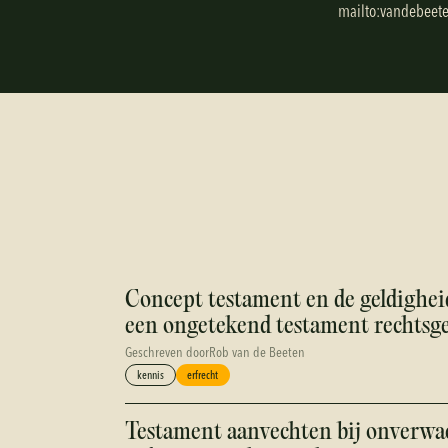
m
a
i
l
t
o
:
v
a
n
d
e
b
e
e
t
Concept testament en de geldigheid
een ongetekend testament rechtsge
Geschreven door
Rob van de Beeten
kennis
erfrecht
Testament aanvechten bij onverwa