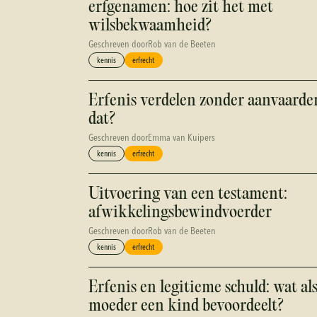
erfgenamen: hoe zit het met
wilsbekwaamheid?
Geschreven door
Rob van de Beeten
kennis
erfrecht
Erfenis verdelen zonder aanvaarde
dat?
Geschreven door
Emma van Kuipers
kennis
erfrecht
Uitvoering van een testament:
afwikkelingsbewindvoerder
Geschreven door
Rob van de Beeten
kennis
erfrecht
Erfenis en legitieme schuld: wat al
moeder een kind bevoordeelt?