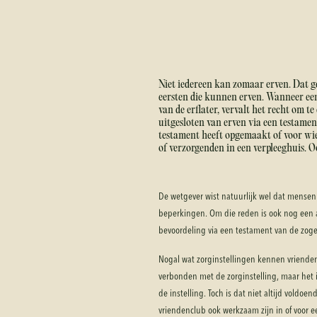
Niet iedereen kan zomaar erven. Dat gel
eersten die kunnen erven. Wanneer een 
van de erflater, vervalt het recht om te
uitgesloten van erven via een testamen
testament heeft opgemaakt of voor wie h
of verzorgenden in een verpleeghuis. O
De wetgever wist natuurlijk wel dat mensen s
beperkingen. Om die reden is ook nog een
bevoordeling via een testament van de z
Nogal wat zorginstellingen kennen vriendens
verbonden met de zorginstelling, maar het i
de instelling. Toch is dat niet altijd voldo
vriendenclub ook werkzaam zijn in of voor ee