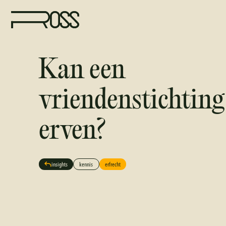
Kan een
vriendenstichting
erven?
insights
kennis
erfrecht