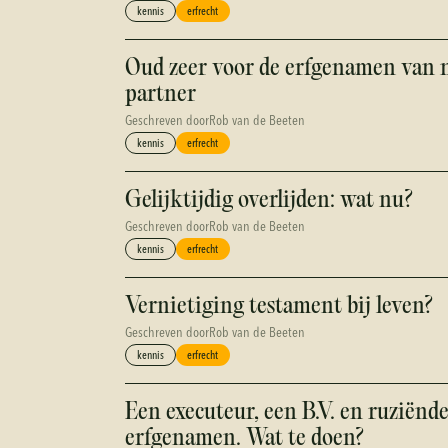
kennis
erfrecht
Oud zeer voor de erfgenamen van 
partner
Geschreven door
Rob van de Beeten
kennis
erfrecht
Gelijktijdig overlijden: wat nu?
Geschreven door
Rob van de Beeten
kennis
erfrecht
Vernietiging testament bij leven?
Geschreven door
Rob van de Beeten
kennis
erfrecht
Een executeur, een B.V. en ruziënd
erfgenamen. Wat te doen?