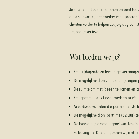
Je staat ambitieus in het leven en bent toe a
om als advocaat-medewerker verantwoordelij
cliënten verder te helpen zet je graag een st
het oog te verliezen.
Wat bieden we je?
Een uitdagende en levendige werkomgevi
De mogelijkheid en vrijheid om je eigen p
De ruimte om met ideeën te komen en ka
Een goede balans tussen werk en privé.
Arbeidsvoorwaarden die jou in staat stel
De mogelijkheid om parttime (32 uur) te
De kans om te groeien; groei van Ross is 
zo belangrijk. Daarom geloven wij niet i