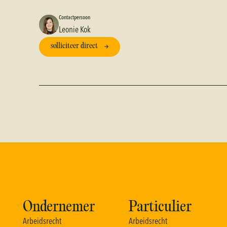
Contactpersoon
Leonie Kok
solliciteer direct
Ondernemer
Particulier
A
r
b
e
i
d
s
r
e
c
h
t
A
r
b
e
i
d
s
r
e
c
h
t