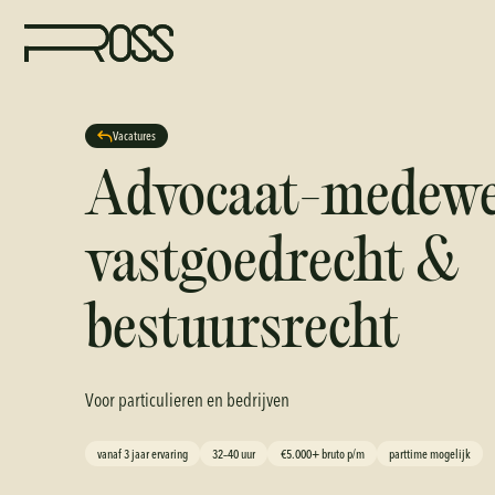
Vacatures
Advocaat-medewe
vastgoedrecht &
bestuursrecht
Voor particulieren en bedrijven
vanaf 3 jaar ervaring
32–40 uur
€5.000+ bruto p/m
parttime mogelijk