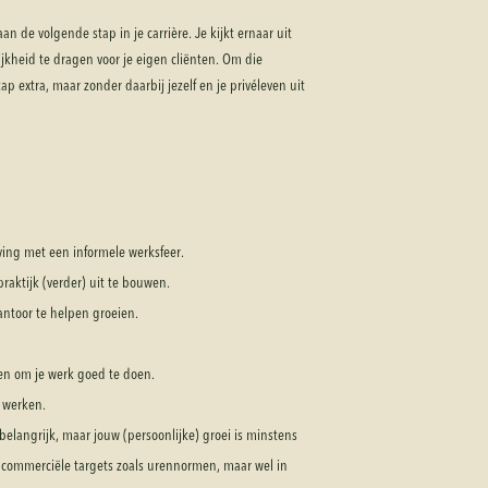
an de volgende stap in je carrière. Je kijkt ernaar uit
kheid te dragen voor je eigen cliënten. Om die
ap extra, maar zonder daarbij jezelf en je privéleven uit
ng met een informele werksfeer.
raktijk (verder) uit te bouwen.
ntoor te helpen groeien.
len om je werk goed te doen.
 werken.
belangrijk, maar jouw (persoonlijke) groei is minstens
n commerciële targets zoals urennormen, maar wel in