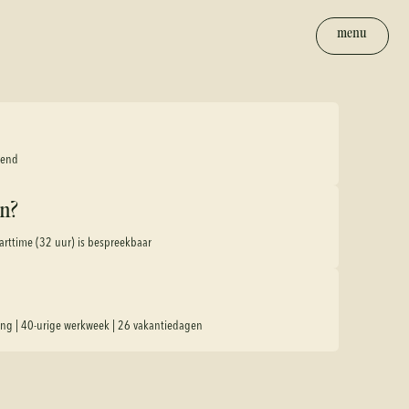
menu
tend
n?
arttime (32 uur) is bespreekbaar
ing | 40-urige werkweek | 26 vakantiedagen