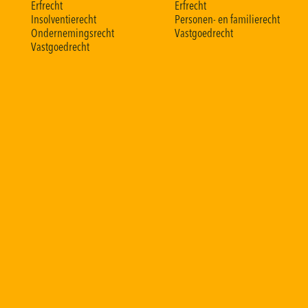
E
r
f
r
e
c
h
t
E
r
f
r
e
c
h
t
I
n
s
o
l
v
e
n
t
i
e
r
e
c
h
t
P
e
r
s
o
n
e
n
-
e
n
f
a
m
i
l
i
e
r
e
c
h
t
O
n
d
e
r
n
e
m
i
n
g
s
r
e
c
h
t
V
a
s
t
g
o
e
d
r
e
c
h
t
V
a
s
t
g
o
e
d
r
e
c
h
t