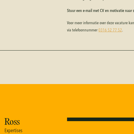
Stuur een e-mail met CV en motivatie naar so
Voor meer informatie over deze vacature ka
via telefoonnummer
0316 52 77 52
.
Ross
E
x
p
e
r
t
i
s
e
s