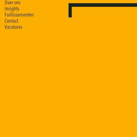
O
v
e
r
o
n
s
I
n
s
i
g
h
t
s
F
a
i
l
l
i
s
s
e
m
e
n
t
e
n
C
o
n
t
a
c
t
V
a
c
a
t
u
r
e
s